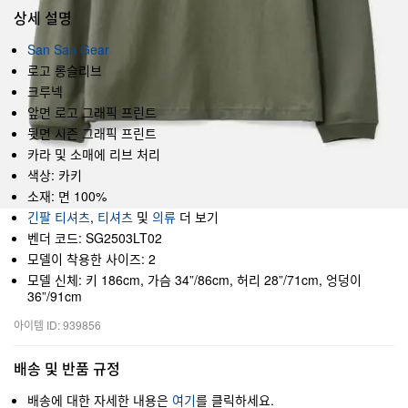
상세 설명
San San Gear
로고 롱슬리브
크루넥
앞면 로고 그래픽 프린트
뒷면 시즌 그래픽 프린트
카라 및 소매에 리브 처리
색상: 카키
소재: 면 100%
긴팔 티셔츠
,
티셔츠
및
의류
더 보기
벤더 코드: SG2503LT02
모델이 착용한 사이즈: 2
모델 신체: 키 186cm, 가슴 34”/86cm, 허리 28”/71cm, 엉덩이
36”/91cm
아이템 ID: 939856
배송 및 반품 규정
배송에 대한 자세한 내용은
여기
를 클릭하세요.