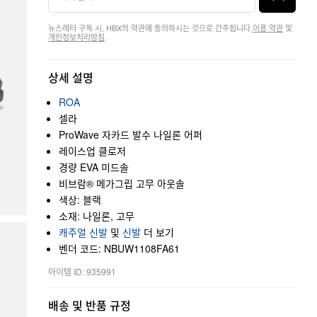
뉴스레터 구독 시, HBX의 약관에 동의하시는 것으로 간주됩니다.
이용 약관
및
개인정보처리방침
.
상세 설명
ROA
셀라
ProWave 자카드 발수 나일론 어퍼
레이스업 클로저
경량 EVA 미드솔
비브람® 메가그립 고무 아웃솔
색상: 블랙
소재: 나일론, 고무
캐주얼 신발
및
신발
더 보기
벤더 코드: NBUW1108FA61
아이템 ID: 935991
배송 및 반품 규정