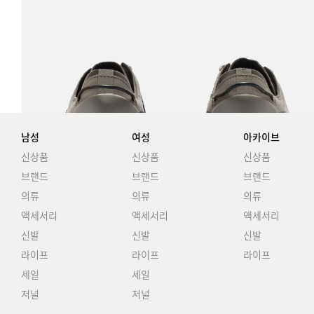
남성
여성
아카이브
신상품
신상품
신상품
브랜드
브랜드
브랜드
의류
의류
의류
액세서리
액세서리
액세서리
신발
신발
신발
라이프
라이프
라이프
세일
세일
저널
저널