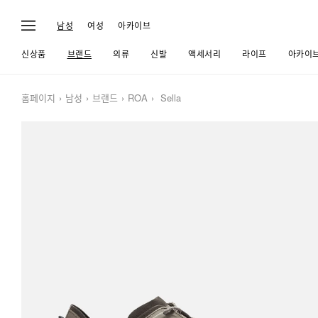
남성
여성
아카이브
신상품
브랜드
의류
신발
액세서리
라이프
아카이
홈페이지
남성
브랜드
ROA
Sella