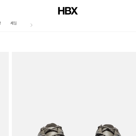
브
세일
저널