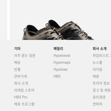
기타
패밀리
회사 소개
자주 묻는 질문
Hypebeast
하입비스트 
배송
Hypemaps
뉴스룸
반품
Hypebae
리더쉽
관부가세
HBX
채용
회사 소개
투자자 정보
리테일 스토어
광고 및 제휴
HBX Pro
윤리경영
제휴 프로그램
연락처