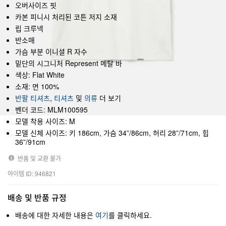
오버사이즈 핏
카본 피니시 처리된 코튼 저지 소재
립 크루넥
반소매
가슴 부분 이니셜 R 자수
밑단의 시그니처 Represent 메탈 바
색상: Flat White
소재: 면 100%
반팔 티셔츠
,
티셔츠
및
의류
더 보기
벤더 코드: MLM100595
모델 착용 사이즈: M
모델 신체 사이즈: 키 186cm, 가슴 34”/86cm, 허리 28”/71cm, 힙
36”/91cm
반품 및 교환 불가
아이템 ID: 946821
배송 및 반품 규정
배송에 대한 자세한 내용은
여기
를 클릭하세요.