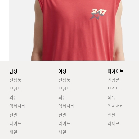
남성
여성
아카이브
신상품
신상품
신상품
브랜드
브랜드
브랜드
의류
의류
의류
액세서리
액세서리
액세서리
신발
신발
신발
라이프
라이프
라이프
세일
세일