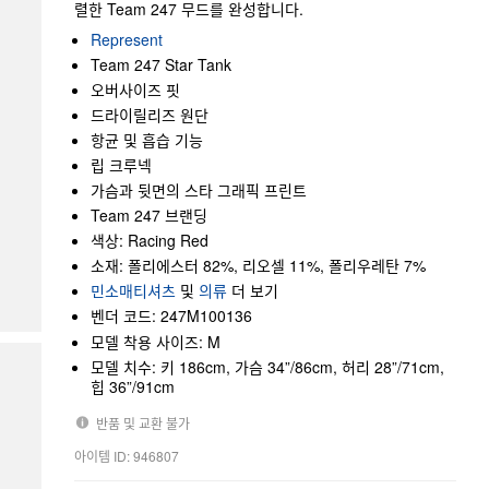
렬한 Team 247 무드를 완성합니다.
Represent
Team 247 Star Tank
오버사이즈 핏
드라이릴리즈 원단
항균 및 흡습 기능
립 크루넥
가슴과 뒷면의 스타 그래픽 프린트
Team 247 브랜딩
색상: Racing Red
소재: 폴리에스터 82%, 리오셀 11%, 폴리우레탄 7%
민소매티셔츠
및
의류
더 보기
벤더 코드: 247M100136
모델 착용 사이즈: M
모델 치수: 키 186cm, 가슴 34”/86cm, 허리 28”/71cm,
힙 36”/91cm
반품 및 교환 불가
아이템 ID: 946807