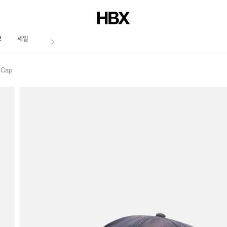
브
세일
저널
 Cap