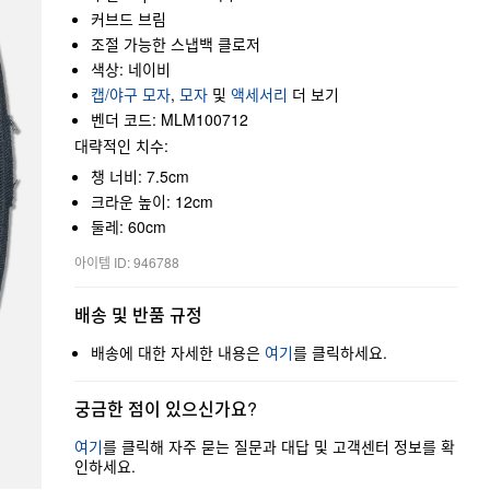
커브드 브림
조절 가능한 스냅백 클로저
색상: 네이비
캡/야구 모자
,
모자
및
액세서리
더 보기
벤더 코드: MLM100712
대략적인 치수:
챙 너비: 7.5cm
크라운 높이: 12cm
둘레: 60cm
아이템 ID: 946788
배송 및 반품 규정
배송에 대한 자세한 내용은
여기
를 클릭하세요.
궁금한 점이 있으신가요?
여기
를 클릭해 자주 묻는 질문과 대답 및 고객센터 정보를 확
인하세요.