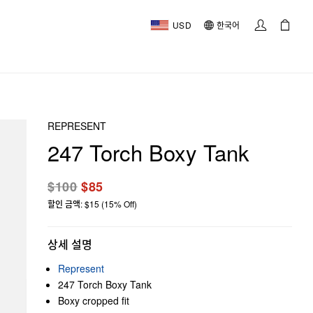
USD
한국어
REPRESENT
247 Torch Boxy Tank
$100
$85
할인 금액: $15 (15% Off)
상세 설명
Represent
247 Torch Boxy Tank
Boxy cropped fit