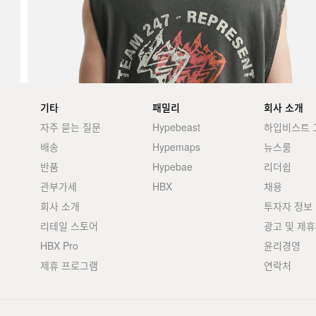
기타
패밀리
회사 소개
자주 묻는 질문
Hypebeast
하입비스트 
배송
Hypemaps
뉴스룸
반품
Hypebae
리더쉽
관부가세
HBX
채용
회사 소개
투자자 정보
리테일 스토어
광고 및 제휴
HBX Pro
윤리경영
제휴 프로그램
연락처