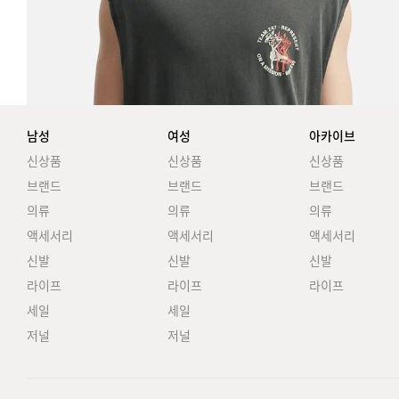
남성
여성
아카이브
신상품
신상품
신상품
브랜드
브랜드
브랜드
의류
의류
의류
액세서리
액세서리
액세서리
신발
신발
신발
라이프
라이프
라이프
세일
세일
저널
저널