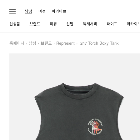
남성
여성
아카이브
신상품
브랜드
의류
신발
액세서리
라이프
아카이
홈페이지
남성
브랜드
Represent
247 Torch Boxy Tank