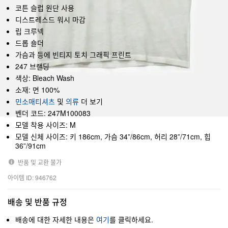
코튼 슬럽 원단 사용
디스트레스드 워시 마감
립 크루넥
드롭 숄더
가슴과 등에 빈티지 토치 그래픽 프린트
247 브랜딩
색상: Bleach Wash
소재: 면 100%
민소매티셔츠
및
의류
더 보기
벤더 코드: 247M100083
모델 착용 사이즈: M
모델 신체 사이즈: 키 186cm, 가슴 34”/86cm, 허리 28”/71cm, 힙
36”/91cm
반품 및 교환 불가
아이템 ID: 946762
배송 및 반품 규정
배송에 대한 자세한 내용은
여기
를 클릭하세요.