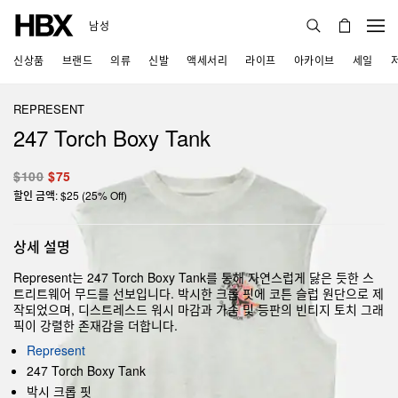
남성
신상품
브랜드
의류
신발
액세서리
라이프
아카이브
세일
REPRESENT
247 Torch Boxy Tank
$100
$75
할인 금액: $25 (25% Off)
상세 설명
Represent는 247 Torch Boxy Tank를 통해 자연스럽게 닳은 듯한 스
트리트웨어 무드를 선보입니다. 박시한 크롭 핏에 코튼 슬럽 원단으로 제
작되었으며, 디스트레스드 워시 마감과 가슴 및 등판의 빈티지 토치 그래
픽이 강렬한 존재감을 더합니다.
Represent
247 Torch Boxy Tank
박시 크롭 핏