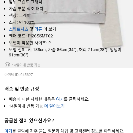
앞뒤 프린트 그래픽
가슴 부분 직조 패치
색상: 그레이
소재: 면 100%
스웨트셔츠
및
의류
더 보기
벤더 코드: PI26SSMT02
모델이 착용한 사이즈: 2
모델 신체: 키 186cm, 가슴 86cm(34"), 허리 71cm(28"), 엉덩이
91cm(36")
14일이내 반품 가능
아이템 ID: 945627
배송 및 반품 규정
배송에 대한 자세한 내용은
여기
를 클릭하세요.
14일이내 반품 가능
더 알아보기
궁금한 점이 있으신가요?
여기
를 클릭해 자주 묻는 질문과 대답 및 고객센터 정보를 확인하세요.