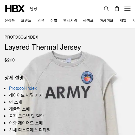
남성
신상품
브랜드
의류
신발
액세서리
라이프
아카이브
세일
PROTOCOL-INDEX
Layered Thermal Jersey
$210
상세 설명
Protocol-Index
레이어드 써멀 저지
면 소재
래글런 소매
골지 크루넥 및 밑단
이중 레이어드 소매
전체 디스트레스 디테일