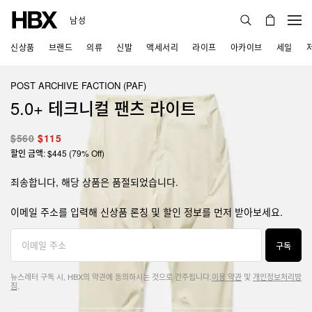
남성
신상품
브랜드
의류
신발
액세서리
라이프
아카이브
세일
POST ARCHIVE FACTION (PAF)
5.0+ 테크니컬 팬츠 라이트
$560
$115
할인 금액: $445 (79% Off)
죄송합니다, 해당 상품은 품절되었습니다.
이메일 주소를 입력해 신상품 론칭 및 할인 정보를 먼저 받아보세요.
구독
뉴스레터 구독 시, HBX의 약관에 동의하시는 것으로 간주됩니다.
이용 약관
및
개인정보처리방
침
.