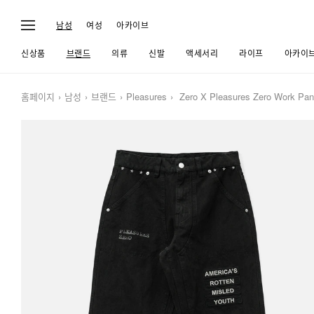
남성
여성
아카이브
신상품
브랜드
의류
신발
액세서리
라이프
아카이
홈페이지
남성
브랜드
Pleasures
Zero X Pleasures Zero Work Pan