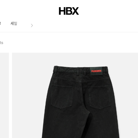
브
세일
저널
ts