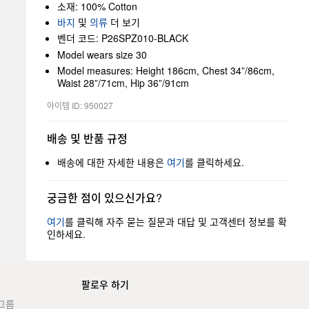
소재: 100% Cotton
바지
및
의류
더 보기
벤더 코드: P26SPZ010-BLACK
Model wears size 30
Model measures: Height 186cm, Chest 34”/86cm,
Waist 28”/71cm, Hip 36”/91cm
아이템 ID: 950027
배송 및 반품 규정
배송에 대한 자세한 내용은
여기
를 클릭하세요.
궁금한 점이 있으신가요?
여기
를 클릭해 자주 묻는 질문과 대답 및 고객센터 정보를 확
인하세요.
팔로우 하기
그룹