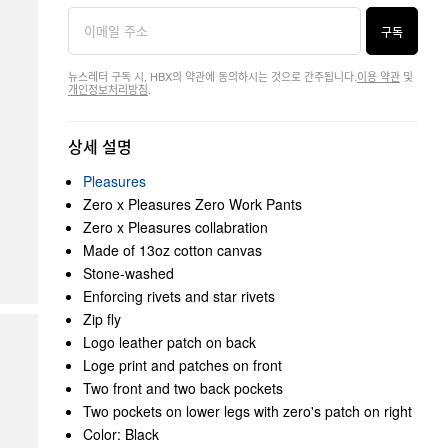
구독
뉴스레터 구독 시, HBX의 약관에 동의하시는 것으로 간주됩니다.
이용 약관
및
개인정보처리방침
.
상세 설명
Pleasures
Zero x Pleasures Zero Work Pants
Zero x Pleasures collabration
Made of 13oz cotton canvas
Stone-washed
Enforcing rivets and star rivets
Zip fly
Logo leather patch on back
Loge print and patches on front
Two front and two back pockets
Two pockets on lower legs with zero's patch on right
Color: Black