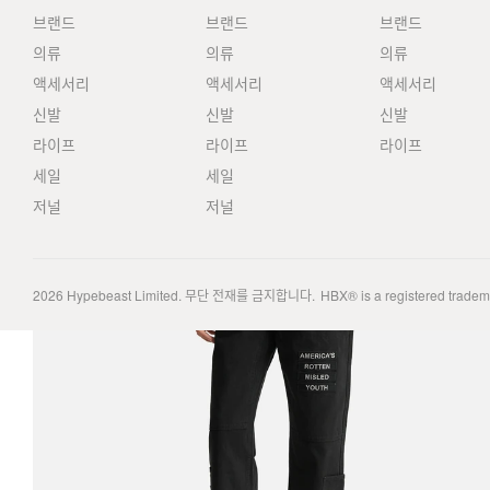
브랜드
브랜드
브랜드
의류
의류
의류
액세서리
액세서리
액세서리
신발
신발
신발
라이프
라이프
라이프
세일
세일
저널
저널
2026
Hypebeast Limited
. 무단 전재를 금지합니다.
HBX® is a registered trade