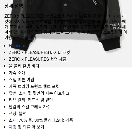
상세 설명
ZERO x PLEASURES 협업으로 탄생한 이 제품은 클래식한 바시티 재
킷에 엣지 있는 펑크 미학을 더했습니다. 울 폴리 혼방 바디와 가죽 소매
가 조화를 이루며, 앞면과 뒷면, 소매 전체에 정교한 아트워크 자수가 새
겨져 있습니다. 안감의 숨겨진 스컬 그래픽이 이 반항적인 스트릿웨어 아
이템을 완성합니다.
Pleasures
ZERO x PLEASURES 바시티 재킷
ZERO x PLEASURES 협업 제품
울 폴리 혼방 바디
가죽 소매
스냅 버튼 여밈
가죽 트리밍 프런트 웰트 포켓
앞면, 소매 및 뒷면의 자수 아트워크
리브 칼라, 커프스 및 밑단
안감의 스컬 그래픽 자수
색상: 블랙
소재: 70% 울, 30% 폴리에스터; 가죽
재킷
및
의류
더 보기