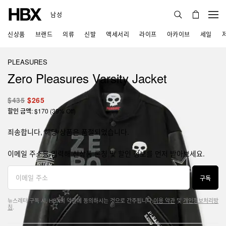
남성
신상품
브랜드
의류
신발
액세서리
라이프
아카이브
세일
PLEASURES
Zero Pleasures Varsity Jacket
$435
$265
할인 금액: $170 (39% Off)
죄송합니다, 해당 상품은 품절되었습니다.
이메일 주소를 입력해 신상품 론칭 및 할인 정보를 먼저 받아보세요.
구독
뉴스레터 구독 시, HBX의 약관에 동의하시는 것으로 간주됩니다.
이용 약관
및
개인정보처리방
침
.