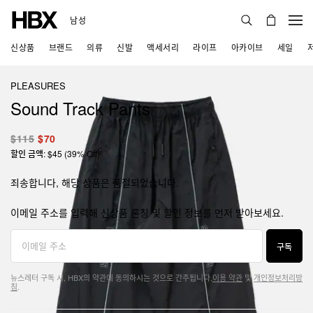
남성
신상품
브랜드
의류
신발
액세서리
라이프
아카이브
세일
PLEASURES
Sound Track Pants
$115
$70
할인 금액: $45 (39% Off)
죄송합니다, 해당 상품은 품절되었습니다.
이메일 주소를 입력해 신상품 론칭 및 할인 정보를 먼저 받아보세요.
구독
뉴스레터 구독 시, HBX의 약관에 동의하시는 것으로 간주됩니다.
이용 약관
및
개인정보처리방
침
.