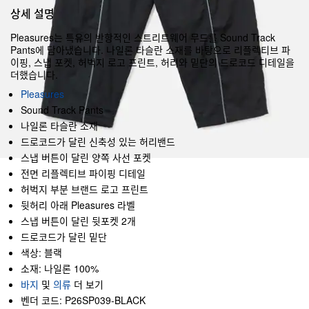
상세 설명
Pleasures는 특유의 반항적인 스트리트웨어 무드를 Sound Track
Pants에 담아냈습니다. 나일론 타슬란 소재를 바탕으로 리플렉티브 파
이핑, 스냅 포켓, 허벅지 로고 프린트, 허리와 밑단의 드로코드 디테일을
더했습니다.
Pleasures
Sound Track Pants
나일론 타슬란 소재
드로코드가 달린 신축성 있는 허리밴드
스냅 버튼이 달린 양쪽 사선 포켓
전면 리플렉티브 파이핑 디테일
허벅지 부분 브랜드 로고 프린트
뒷허리 아래 Pleasures 라벨
스냅 버튼이 달린 뒷포켓 2개
드로코드가 달린 밑단
색상: 블랙
소재: 나일론 100%
바지
및
의류
더 보기
벤더 코드: P26SP039-BLACK