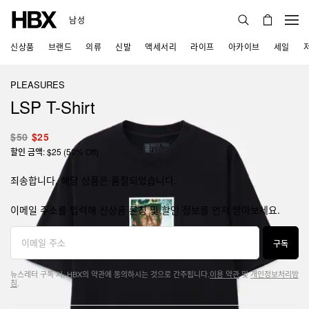
남성
신상품
브랜드
의류
신발
액세서리
라이프
아카이브
세일
PLEASURES
LSP T-Shirt
$50
$25
할인 금액: $25 (50% Off)
죄송합니다, 해당 상품은 품절되었습니다.
이메일 주소를 입력해 신상품 론칭 및 할인 정보를 먼저 받아보세요.
구독
뉴스레터 구독 시, HBX의 약관에 동의하시는 것으로 간주됩니다.
이용 약관
및
개인정보처리방
침
.