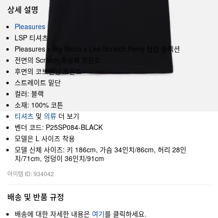
상세 설명
Pleasures
LSP 티셔츠
Pleasures x Big Shots x Lee Scratch Perry 협업 컬렉션
전면의 Scratch 초상화 프린트
후면의 코브랜딩 프린트
스트레이트 밑단
컬러: 블랙
소재: 100% 코튼
티셔츠
및
의류
더 보기
벤더 코드: P25SP084-BLACK
모델은 L 사이즈 착용
모델 신체 사이즈: 키 186cm, 가슴 34인치/86cm, 허리 28인
치/71cm, 엉덩이 36인치/91cm
아이템 ID: 934042
배송 및 반품 규정
배송에 대한 자세한 내용은
여기
를 클릭하세요.