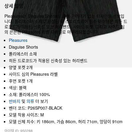
상세 설명
Pleasures는 Disguise Shorts를 통해 군더더기 없는 디자인을 선보입
니다. 폴리에스터 소재로 완성된 이 스트리트웨어 필수 아이템은 히든 드
로코드가 적용된 신축성 있는 허리밴드, 사이드 포켓, 그리고 사이드 심
의 은은한 Pleasures 라벨 디테일로 마무리되었습니다.
Pleasures
Disguise Shorts
폴리에스터 소재
히든 드로코드가 적용된 신축성 있는 허리밴드
양옆 포켓 2개
사이드 심의 Pleasures 라벨
후면 포켓 1개
색상: 블랙
소재: 폴리에스터 100%
반바지
및
의류
더 보기
벤더 코드: P26SP007-BLACK
모델 착용 사이즈: M
모델 신체 치수: 키 186cm, 가슴 86cm, 허리 71cm, 엉덩이 91cm
아이템 ID: 950288