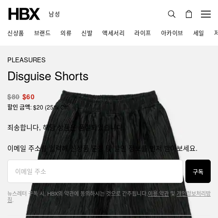
남성
신상품
브랜드
의류
신발
액세서리
라이프
아카이브
세일
PLEASURES
Disguise Shorts
$80
$60
할인 금액: $20 (25% Off)
죄송합니다, 해당 상품은 품절되었습니다.
이메일 주소를 입력해 신상품 론칭 및 할인 정보를 먼저 받아보세요.
구독
뉴스레터 구독 시, HBX의 약관에 동의하시는 것으로 간주됩니다.
이용 약관
및
개인정보처리방
침
.