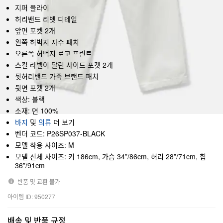
지퍼 플라이
허리밴드 리벳 디테일
앞면 포켓 2개
왼쪽 허벅지 자수 패치
오른쪽 허벅지 로고 프린트
스컬 라벨이 달린 사이드 포켓 2개
뒷허리밴드 가죽 브랜드 패치
뒷면 포켓 2개
색상: 블랙
소재: 면 100%
바지
및
의류
더 보기
벤더 코드: P26SP037-BLACK
모델 착용 사이즈: M
모델 신체 사이즈: 키 186cm, 가슴 34”/86cm, 허리 28”/71cm, 힙
36”/91cm
반품 및 교환 불가
아이템 ID: 950277
배송 및 반품 규정