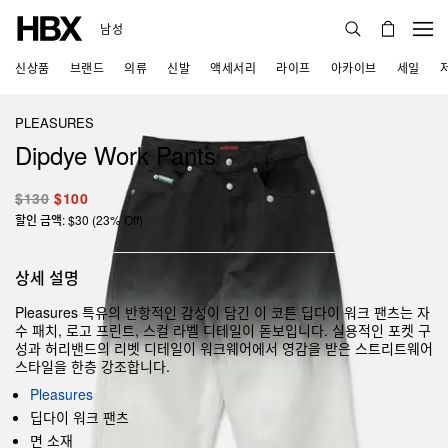
남성
신상품
브랜드
의류
신발
액세서리
라이프
아카이브
세일
PLEASURES
Dipdye Work Pants
$130
$100
할인 금액: $30 (23% Off)
상세 설명
Pleasures 특유의 반항적인 감성이 담긴 이 코튼 딥다이 워크 팬츠는 자
수 패치, 로고 프린트, 스컬 라벨 디테일이 돋보입니다. 실용적인 포켓 구
성과 허리밴드의 리벳 디테일이 워크웨어에서 영감을 받은 스트리트웨어
스타일을 한층 강조합니다.
Pleasures
딥다이 워크 팬츠
면 소재