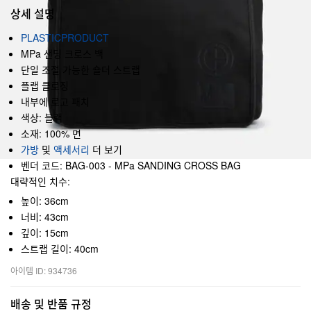
상세 설명
PLASTICPRODUCT
MPa 샌딩 크로스 백
단일 조절 가능한 숄더 스트랩
플랩 클로징
내부에 로고 패치
색상: 블랙
소재: 100% 면
가방
및
액세서리
더 보기
벤더 코드: BAG-003 - MPa SANDING CROSS BAG
대략적인 치수:
높이: 36cm
너비: 43cm
깊이: 15cm
스트랩 길이: 40cm
아이템 ID: 934736
배송 및 반품 규정