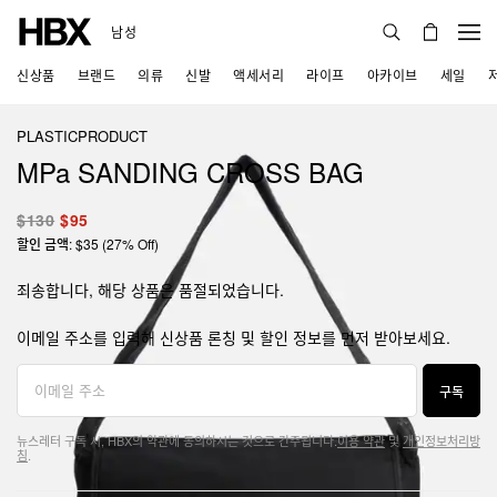
남성
신상품
브랜드
의류
신발
액세서리
라이프
아카이브
세일
PLASTICPRODUCT
MPa SANDING CROSS BAG
$130
$95
할인 금액: $35 (27% Off)
죄송합니다, 해당 상품은 품절되었습니다.
이메일 주소를 입력해 신상품 론칭 및 할인 정보를 먼저 받아보세요.
구독
뉴스레터 구독 시, HBX의 약관에 동의하시는 것으로 간주됩니다.
이용 약관
및
개인정보처리방
침
.