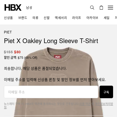
남성
신상품
브랜드
의류
신발
액세서리
라이프
아카이브
세일
PIET
Piet X Oakley Long Sleeve T-Shirt
$155
$80
할인 금액: $75 (48% Off)
죄송합니다, 해당 상품은 품절되었습니다.
이메일 주소를 입력해 신상품 론칭 및 할인 정보를 먼저 받아보세요.
구독
뉴스레터 구독 시, HBX의 약관에 동의하시는 것으로 간주됩니다.
이용 약관
및
개인정보처리방
침
.