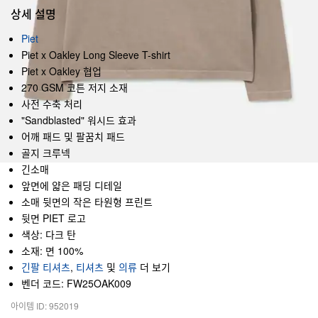
상세 설명
Piet
Piet x Oakley Long Sleeve T-shirt
Piet x Oakley 협업
270 GSM 코튼 저지 소재
사전 수축 처리
"Sandblasted" 워시드 효과
어깨 패드 및 팔꿈치 패드
골지 크루넥
긴소매
앞면에 얇은 패딩 디테일
소매 뒷면의 작은 타원형 프린트
뒷면 PIET 로고
색상: 다크 탄
소재: 면 100%
긴팔 티셔츠
,
티셔츠
및
의류
더 보기
벤더 코드: FW25OAK009
아이템 ID: 952019