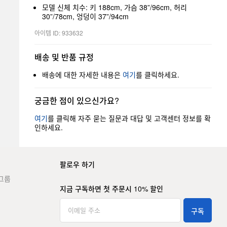
모델 신체 치수: 키 188cm, 가슴 38”/96cm, 허리
30”/78cm, 엉덩이 37”/94cm
아이템 ID: 933632
배송 및 반품 규정
배송에 대한 자세한 내용은
여기
를 클릭하세요.
궁금한 점이 있으신가요?
여기
를 클릭해 자주 묻는 질문과 대답 및 고객센터 정보를 확
인하세요.
팔로우 하기
그룹
지금 구독하면 첫 주문시 10% 할인
구독