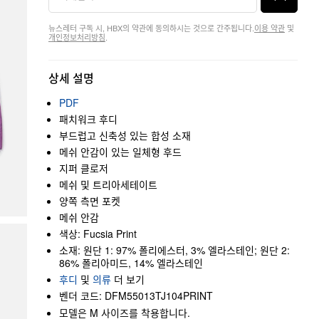
뉴스레터 구독 시, HBX의 약관에 동의하시는 것으로 간주됩니다.
이용 약관
및
개인정보처리방침
.
상세 설명
PDF
패치워크 후디
부드럽고 신축성 있는 합성 소재
메쉬 안감이 있는 일체형 후드
지퍼 클로저
메쉬 및 트리아세테이트
양쪽 측면 포켓
메쉬 안감
색상: Fucsia Print
소재: 원단 1: 97% 폴리에스터, 3% 엘라스테인; 원단 2:
86% 폴리아미드, 14% 엘라스테인
후디
및
의류
더 보기
벤더 코드: DFM55013TJ104PRINT
모델은 M 사이즈를 착용합니다.