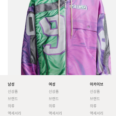
남성
여성
아카이브
신상품
신상품
신상품
브랜드
브랜드
브랜드
의류
의류
의류
액세서리
액세서리
액세서리