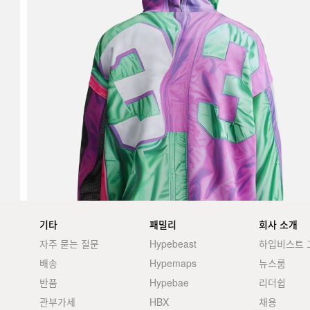
기타
패밀리
회사 소개
자주 묻는 질문
Hypebeast
하입비스트 
배송
Hypemaps
뉴스룸
반품
Hypebae
리더쉽
관부가세
HBX
채용