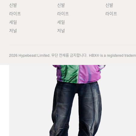
신발
신발
신발
라이프
라이프
라이프
세일
세일
저널
저널
2026
Hypebeast Limited
. 무단 전재를 금지합니다.
HBX® is a registered trade