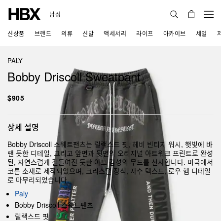
남성
신상품
브랜드
의류
신발
액세서리
라이프
아카이브
세일
PALY
Bobby Driscoll Sweatpant
$905
상세 설명
Bobby Driscoll 스웨트팬츠는 릴랙스드 핏, 헤비 빈티지 워시, 햇빛에 바
랜 듯한 디테일, 그리고 앞면과 뒷면의 오리지널 아트워크 프린트로 완성
된, 자연스럽게 길들여진 듯한 아트 감성의 무드를 선사합니다. 미국에서
코튼 소재로 제작되었으며, 크리스털 장식, 자수 텍스트, 로우 헴 디테일
로 마무리되었습니다.
Paly
Bobby Driscoll 스웨트팬츠
릴랙스드 핏