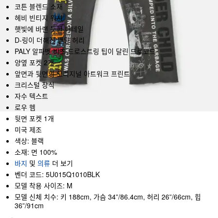
코튼 블렌드 소재
헤비 빈티지 워시
햇빛에 바랜 듯한 디테일
D-링이 더해진 밴딩 허리
PALY 알파벳 비즈 드로스트링 팁이 달린 드로코드
양옆 포켓 2개
앞면과 뒷면의 오리지널 아트워크 프린트
크리스털 장식
자수 텍스트
로우 헴
뒷면 포켓 1개
미국 제조
색상: 블랙
소재: 면 100%
바지
및
의류
더 보기
벤더 코드: 5U015Q1010BLK
모델 착용 사이즈: M
모델 신체 치수: 키 188cm, 가슴 34”/86.4cm, 허리 26”/66cm, 힙
36”/91cm