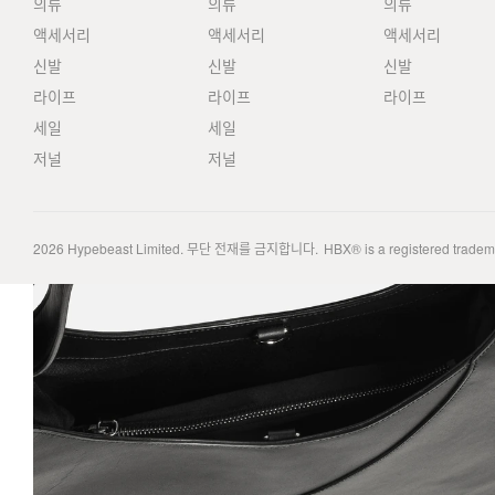
의류
의류
의류
액세서리
액세서리
액세서리
신발
신발
신발
라이프
라이프
라이프
세일
세일
저널
저널
2026
Hypebeast Limited
. 무단 전재를 금지합니다.
HBX® is a registered trade