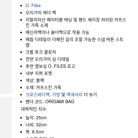
O. Files
오리가미 레더 백
이탈리아산 베지터블 태닝 및 핸드 에이징 처리된 카프스
킨 가죽 소재
메신저백이나 숄더백으로 착용 가능
매듭 디테일이 더해진 길이 조절 가능한 스냅 버튼 스트
랩
크롬 후크 클로저
전면 오리가미 심 디테일
후면 엠보싱 O. FILES 로고
내부 지퍼 포켓
색상: 블랙
소재: 카프스킨 가죽
크로스바디백
,
가방
및
액세서리
더 보기
벤더 코드: ORIGAMI BAG
대략적인 치수:
높이: 25cm
너비: 32cm
폭: 8.5cm