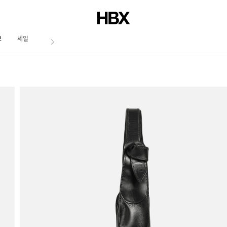
브
세일
저널