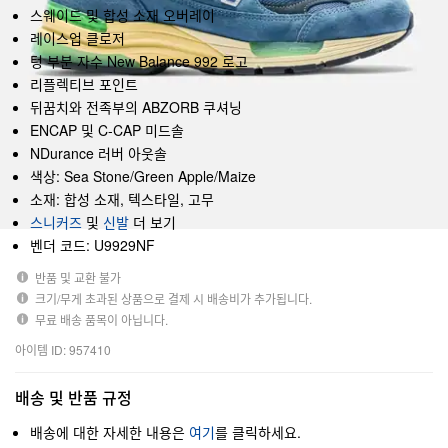
스웨이드 및 합성 소재 오버레이
레이스업 클로저
텅 부분 자수 New Balance 992 로고
리플렉티브 포인트
뒤꿈치와 전족부의 ABZORB 쿠셔닝
ENCAP 및 C-CAP 미드솔
NDurance 러버 아웃솔
색상: Sea Stone/Green Apple/Maize
소재: 합성 소재, 텍스타일, 고무
스니커즈
및
신발
더 보기
벤더 코드: U9929NF
반품 및 교환 불가
크기/무게 초과된 상품으로 결제 시 배송비가 추가됩니다.
무료 배송 품목이 아닙니다.
아이템 ID: 957410
배송 및 반품 규정
배송에 대한 자세한 내용은
여기
를 클릭하세요.