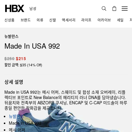
남성
신상품
브랜드
의류
신발
액세서리
라이프
아카이브
세일
뉴발란스
Made In USA 992
$250
$215
할인 금액: $35 (14% Off)
상세 설명
Made in USA 992는 메시 어퍼, 스웨이드 및 합성 소재 오버레이, 리플
렉티브 포인트로 New Balance의 헤리티지 러너 DNA를 담아냈습니다.
뒤꿈치와 전족부의 ABZORB 쿠셔닝, ENCAP 및 C-CAP 미드솔이 하루
종일 편안한 착화감을 제공합니다.
뉴발란스
Made in USA 992
메시 어퍼