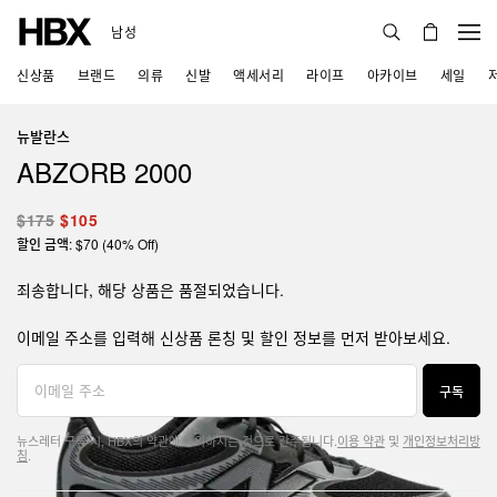
남성
신상품
브랜드
의류
신발
액세서리
라이프
아카이브
세일
뉴발란스
ABZORB 2000
$175
$105
할인 금액: $70 (40% Off)
죄송합니다, 해당 상품은 품절되었습니다.
이메일 주소를 입력해 신상품 론칭 및 할인 정보를 먼저 받아보세요.
구독
뉴스레터 구독 시, HBX의 약관에 동의하시는 것으로 간주됩니다.
이용 약관
및
개인정보처리방
침
.