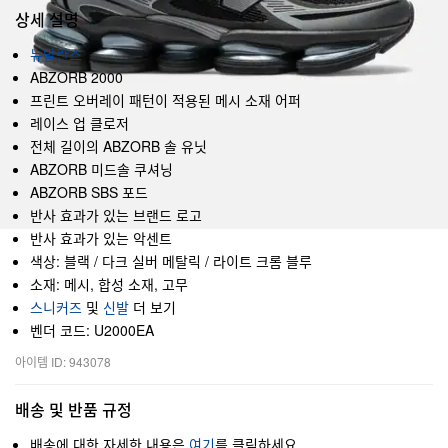
상세 설명
뉴발란스
ABZORB 2000
프린트 오버레이 패턴이 적용된 메시 소재 어퍼
레이스 업 클로저
전체 길이의 ABZORB 솔 유닛
ABZORB 미드솔 쿠셔닝
ABZORB SBS 포드
반사 효과가 있는 브랜드 로고
반사 효과가 있는 악센트
색상: 블랙 / 다크 실버 메탈릭 / 라이트 크롬 블루
소재: 메시, 합성 소재, 고무
스니커즈
및
신발
더 보기
벤더 코드: U2000EA
아이템 ID: 943078
배송 및 반품 규정
배송에 대한 자세한 내용은
여기
를 클릭하세요.