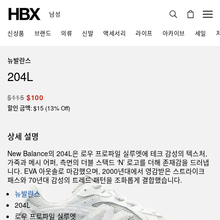
남성
신상품
브랜드
의류
신발
액세서리
라이프
아카이브
세일
뉴발란스
204L
$115
$100
할인 금액: $15 (13% Off)
상세 설명
New Balance의 204L은 로우 프로파일 실루엣에 테크 감성의 텍스처,
가죽과 메시 어퍼, 측면의 더블 스택드 ‘N’ 로고를 더해 존재감을 드러냅
니다. EVA 아웃솔로 마감했으며, 2000년대에서 영감받은 스트라이크
패스와 70년대 감성의 트레드 패턴을 조화롭게 결합했습니다.
뉴발란스
204L
로우 프로파일 실루엣