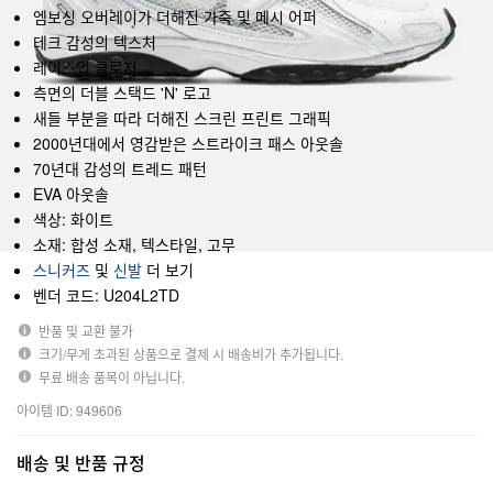
엠보싱 오버레이가 더해진 가죽 및 메시 어퍼
테크 감성의 텍스처
레이스업 클로저
측면의 더블 스택드 'N' 로고
새들 부분을 따라 더해진 스크린 프린트 그래픽
2000년대에서 영감받은 스트라이크 패스 아웃솔
70년대 감성의 트레드 패턴
EVA 아웃솔
색상: 화이트
소재: 합성 소재, 텍스타일, 고무
스니커즈
및
신발
더 보기
벤더 코드: U204L2TD
반품 및 교환 불가
크기/무게 초과된 상품으로 결제 시 배송비가 추가됩니다.
무료 배송 품목이 아닙니다.
아이템 ID: 949606
배송 및 반품 규정