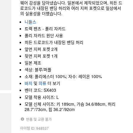
웨어 감성을 담아냈습니다. 일본에서 제작되었으며, 히든 드
로코드가 내장된 밴딩 허리와 여러 지퍼 포켓으로 일상에서
의 실용성을 더했습니다.
니들스
트랙 팬츠 - 폴리 자카드
폴리 자카드 원단 사용
히든 드로코드가 내장된 밴딩 허리
앞면 지퍼 포켓 2개
뒷면 지퍼 포켓 1개
일본 제조
색상: 블루/퍼플
소재: 폴리에스터 100%; 자수: 레이온 100%
바지
및
의류
더 보기
벤더 코드: SX403
모델 착용 사이즈: L
모델 신체 사이즈: 키 189cm, 가슴 34.6/88cm, 허리
28.7”/73cm, 힙 36.2”/92cm
반품 및 교환 불가
아이템 ID: 948537