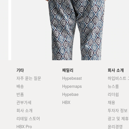
기타
패밀리
회사 소개
자주 묻는 질문
Hypebeast
하입비스트 
배송
Hypemaps
뉴스룸
반품
Hypebae
리더쉽
관부가세
HBX
채용
회사 소개
투자자 정보
리테일 스토어
광고 및 제휴
HBX Pro
윤리경영