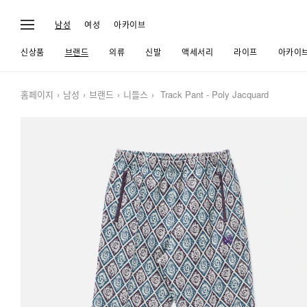
남성
여성
아카이브
신상품
브랜드
의류
신발
액세서리
라이프
아카이
홈페이지
남성
브랜드
니들스
Track Pant - Poly Jacquard