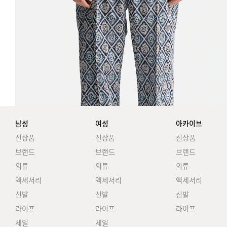
남성
여성
아카이브
신상품
신상품
신상품
브랜드
브랜드
브랜드
의류
의류
의류
액세서리
액세서리
액세서리
신발
신발
신발
라이프
라이프
라이프
세일
세일