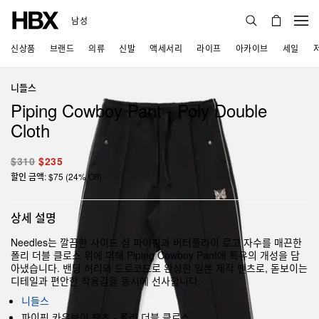
남성
신상품
브랜드
의류
신발
액세서리
라이프
아카이브
세일
니들스
Piping Cowboy Pant - Poly Double
Cloth
$310
$235
할인 금액: $75 (24% Off)
상세 설명
Needles는 깔끔한 사이드 심 파이핑과 버터플라이 로고 자수를 매끈한
폴리 더블 클로스 위에 더해 Piping Cowboy Pant에 특유의 개성을 담
아냈습니다. 밴딩 허리와 드로코드로 완성한 일본 제작 팬츠로, 돋보이는
디테일과 편안한 착용감을 동시에 선사합니다.
니들스
파이핑 카우보이 팬츠 - 폴리 더블 클로스