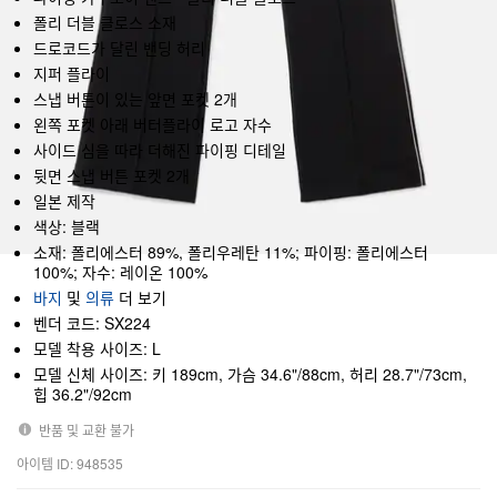
폴리 더블 클로스 소재
드로코드가 달린 밴딩 허리
지퍼 플라이
스냅 버튼이 있는 앞면 포켓 2개
왼쪽 포켓 아래 버터플라이 로고 자수
사이드 심을 따라 더해진 파이핑 디테일
뒷면 스냅 버튼 포켓 2개
일본 제작
색상: 블랙
소재: 폴리에스터 89%, 폴리우레탄 11%; 파이핑: 폴리에스터
100%; 자수: 레이온 100%
바지
및
의류
더 보기
벤더 코드: SX224
모델 착용 사이즈: L
모델 신체 사이즈: 키 189cm, 가슴 34.6"/88cm, 허리 28.7"/73cm,
힙 36.2"/92cm
반품 및 교환 불가
아이템 ID: 948535