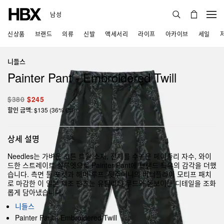
남성
신상품
브랜드
의류
신발
액세서리
라이프
아카이브
세일
니들스
Painter Pant - Embroidered Twill
$380
$245
할인 금액: $135 (36% Off)
상세 설명
Needles는 가벼운 코튼 트윌 소재, 전체를 수놓은 페이즐리 자수, 와이
드한 스트레이트 실루엣으로 Painter Pant에 브랜드 특유의 감각을 더했
습니다. 측면 툴 포켓과 해머 루프, 뒷주머니의 버터플라이 모티프 패치
로 마감한 이 일본 제조 팬츠는 유틸리티 무드와 돋보이는 디테일을 조화
롭게 담아냈습니다.
니들스
Painter Pant - Embroidered Twill