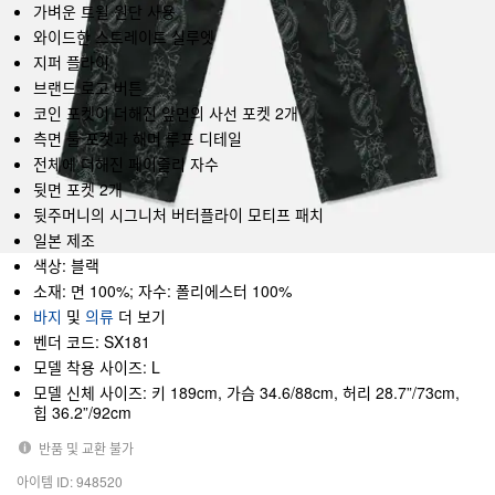
가벼운 트윌 원단 사용
와이드한 스트레이트 실루엣
지퍼 플라이
브랜드 로고 버튼
코인 포켓이 더해진 앞면의 사선 포켓 2개
측면 툴 포켓과 해머 루프 디테일
전체에 더해진 페이즐리 자수
뒷면 포켓 2개
뒷주머니의 시그니처 버터플라이 모티프 패치
일본 제조
색상: 블랙
소재: 면 100%; 자수: 폴리에스터 100%
바지
및
의류
더 보기
벤더 코드: SX181
모델 착용 사이즈: L
모델 신체 사이즈: 키 189cm, 가슴 34.6/88cm, 허리 28.7”/73cm,
힙 36.2”/92cm
반품 및 교환 불가
아이템 ID: 948520