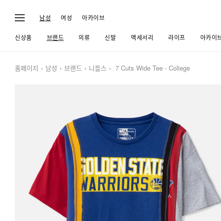
남성
여성
아카이브
신상품
브랜드
의류
신발
액세서리
라이프
아카이
홈페이지
남성
브랜드
니들스
7 Cuts Wide Tee - College