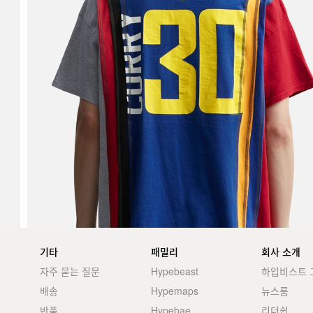
기타
패밀리
회사 소개
자주 묻는 질문
Hypebeast
하입비스트 
배송
Hypemaps
뉴스룸
반품
Hypebae
리더쉽