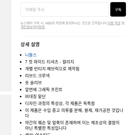
구독
뉴스레터 구독 시, HBX의 약관에 동의하시는 것으로 간주됩니다.
이용 약관
및
개인정보처리방침
.
상세 설명
니들스
7 컷 와이드 티셔츠 - 컬리지
개별 빈티지 패브릭으로 제작됨
리브드 크루넥
숏 슬리브
앞면에 그래픽 프린트
비대칭 밑단
디자인 과정의 특성상, 각 제품은 독특함
이 제품은 수입 중고 의류를 분해, 봉제, 재가공한 것입니
다
약간의 훼손 및 얼룩이 존재하며 이는 제조상의 결함이
아닌 특별한 특성입니다
색상: 어소티드