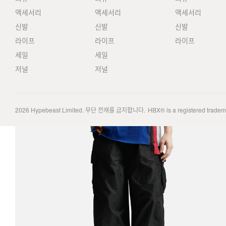
액세서리
액세서리
액세서리
신발
신발
신발
라이프
라이프
라이프
세일
세일
저널
저널
2026
Hypebeast Limited
. 무단 전재를 금지합니다.
HBX® is a registered trade