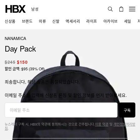
남성
신상품
브랜드
의류
신발
액세서리
라이프
아카이브
세일
NANAMICA
Day Pack
$245
$150
할인 금액: $95 (39% Off)
죄송합니다, 해당 상품은 품절되었습니다.
이메일 주소를 입력해 신상품 론칭 및 할인 정보를 먼저 받아보세요.
구독
뉴스레터 구독 시, HBX의 약관에 동의하시는 것으로 간주됩니다.
이용 약관
및
개인정보처리방
침
.