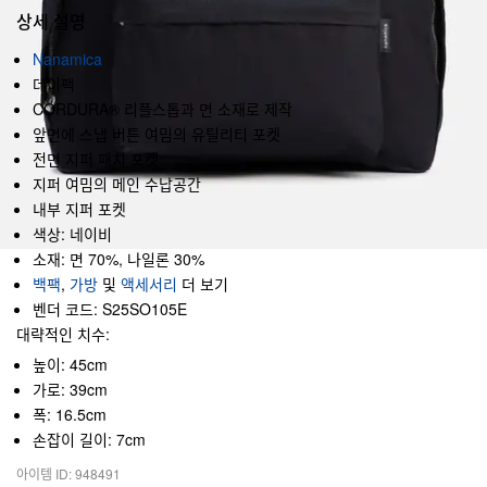
상세 설명
Nanamica
데이팩
CORDURA® 리플스톱과 면 소재로 제작
앞면에 스냅 버튼 여밈의 유틸리티 포켓
전면 지퍼 패치 포켓
지퍼 여밈의 메인 수납공간
내부 지퍼 포켓
색상: 네이비
소재: 면 70%, 나일론 30%
백팩
,
가방
및
액세서리
더 보기
벤더 코드: S25SO105E
대략적인 치수:
높이: 45cm
가로: 39cm
폭: 16.5cm
손잡이 길이: 7cm
아이템 ID: 948491