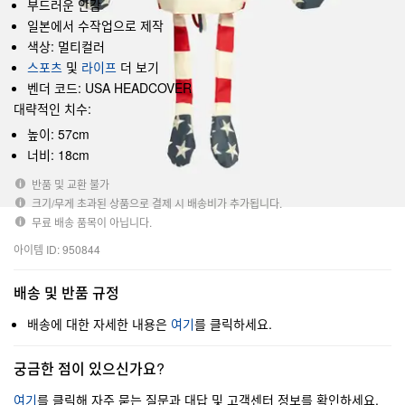
부드러운 안감
일본에서 수작업으로 제작
색상: 멀티컬러
스포츠
및
라이프
더 보기
벤더 코드: USA HEADCOVER
대략적인 치수:
높이: 57cm
너비: 18cm
반품 및 교환 불가
크기/무게 초과된 상품으로 결제 시 배송비가 추가됩니다.
무료 배송 품목이 아닙니다.
아이템 ID: 950844
배송 및 반품 규정
배송에 대한 자세한 내용은
여기
를 클릭하세요.
궁금한 점이 있으신가요?
여기
를 클릭해 자주 묻는 질문과 대답 및 고객센터 정보를 확인하세요.