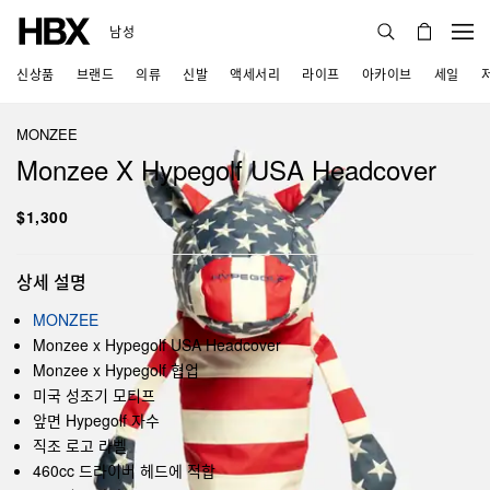
남성
신상품
브랜드
의류
신발
액세서리
라이프
아카이브
세일
MONZEE
Monzee X Hypegolf USA Headcover
$1,300
상세 설명
MONZEE
Monzee x Hypegolf USA Headcover
Monzee x Hypegolf 협업
미국 성조기 모티프
앞면 Hypegolf 자수
직조 로고 라벨
460cc 드라이버 헤드에 적합