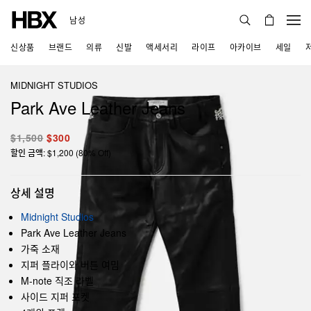
남성
신상품
브랜드
의류
신발
액세서리
라이프
아카이브
세일
MIDNIGHT STUDIOS
Park Ave Leather Jeans
$1,500
$300
할인 금액: $1,200 (80% Off)
상세 설명
Midnight Studios
Park Ave Leather Jeans
가죽 소재
지퍼 플라이와 버튼 여밈
M-note 직조 라벨
사이드 지퍼 포켓