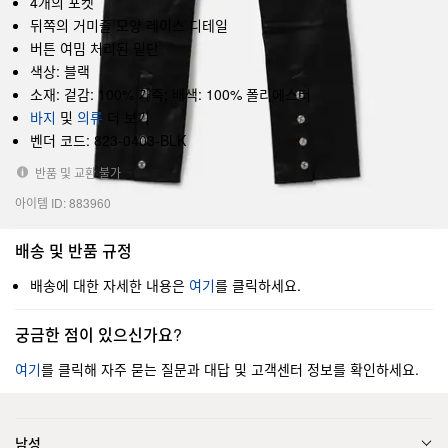
4개의 포켓
뒤쪽의 거미줄 모양 레이스 디테일
버튼 여밈 처리된 밑단
색상: 블랙
소재: 겉감: 100% 가죽; 배색: 100% 폴리에스터
바지
및
의류
더 보기
벤더 코드: 823-0403-BLK
반품 및 교환 불가
아이템 ID: 883960
배송 및 반품 규정
배송에 대한 자세한 내용은
여기
를 클릭하세요.
궁금한 점이 있으신가요?
여기
를 클릭해 자주 묻는 질문과 대답 및 고객센터 정보를 확인하세요.
남성