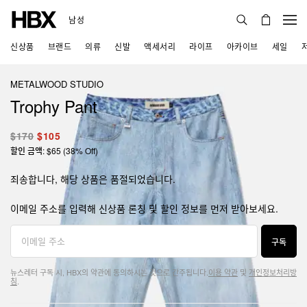
남성
신상품
브랜드
의류
신발
액세서리
라이프
아카이브
세일
METALWOOD STUDIO
Trophy Pant
$170
$105
할인 금액: $65 (38% Off)
죄송합니다, 해당 상품은 품절되었습니다.
이메일 주소를 입력해 신상품 론칭 및 할인 정보를 먼저 받아보세요.
구독
뉴스레터 구독 시, HBX의 약관에 동의하시는 것으로 간주됩니다.
이용 약관
및
개인정보처리방
침
.