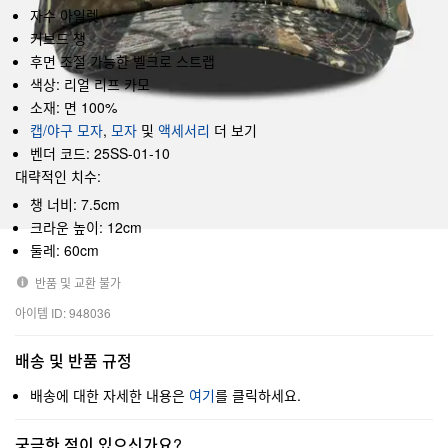
자수 아일렛
커브드 챙
후면 조절 가능한 벨크로 스트랩
색상: 리얼 리프 카모
소재: 면 100%
캡/야구 모자
,
모자
및
액세서리
더 보기
벤더 코드: 25SS-01-10
대략적인 치수:
챙 너비: 7.5cm
크라운 높이: 12cm
둘레: 60cm
반품 및 교환 불가
아이템 ID: 948036
배송 및 반품 규정
배송에 대한 자세한 내용은
여기
를 클릭하세요.
궁금한 점이 있으신가요?