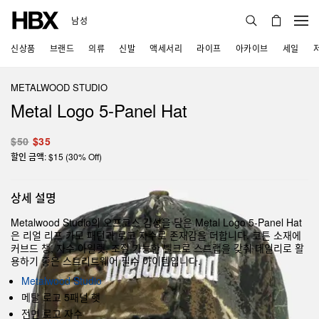
남성
신상품
브랜드
의류
신발
액세서리
라이프
아카이브
세일
METALWOOD STUDIO
Metal Logo 5-Panel Hat
$50
$35
할인 금액: $15 (30% Off)
상세 설명
Metalwood Studio의 오프코스 감성을 담은 Metal Logo 5-Panel Hat
은 리얼 리프 카모 패턴과 로고 자수로 존재감을 더합니다. 코튼 소재에
커브드 챙, 자수 아일렛, 조절 가능한 벨크로 스트랩을 갖춰 데일리로 활
용하기 좋은 스트리트웨어 필수 아이템입니다.
Metalwood Studio
메탈 로고 5패널 햇
전면 로고 자수