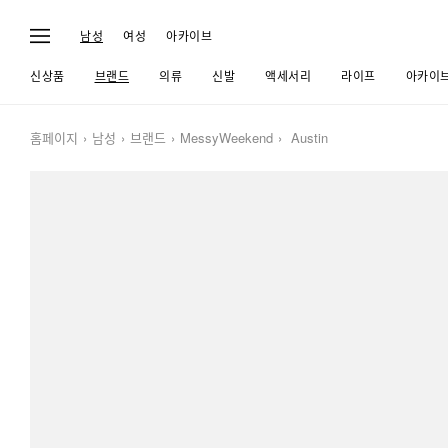
남성
여성
아카이브
신상품
브랜드
의류
신발
액세서리
라이프
아카이
홈페이지
남성
브랜드
MessyWeekend
Austin