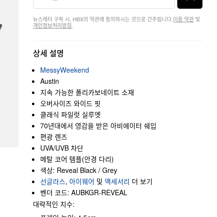
뉴스레터 구독 시, HBX의 약관에 동의하시는 것으로 간주됩니다.
이용 약관
및
개인정보처리방침
.
상세 설명
MessyWeekend
Austin
지속 가능한 폴리카보네이트 소재
오버사이즈 와이드 핏
클래식 파일럿 실루엣
70년대에서 영감을 받은 아비에이터 쉐입
편광 렌즈
UVA/UVB 차단
메탈 코어 템플(안경 다리)
색상: Reveal Black / Grey
선글라스
,
아이웨어
및
액세서리
더 보기
벤더 코드: AUBKGR-REVEAL
대략적인 치수: