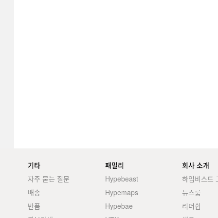
기타
패밀리
회사 소개
자주 묻는 질문
Hypebeast
하입비스트 
배송
Hypemaps
뉴스룸
반품
Hypebae
리더쉽