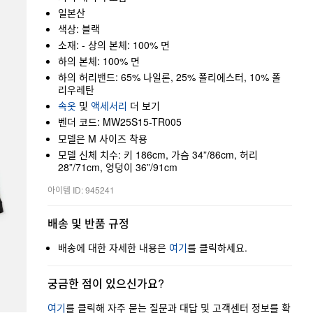
일본산
색상: 블랙
소재: - 상의 본체: 100% 면
하의 본체: 100% 면
하의 허리밴드: 65% 나일론, 25% 폴리에스터, 10% 폴
리우레탄
속옷
및
액세서리
더 보기
벤더 코드: MW25S15-TR005
모델은 M 사이즈 착용
모델 신체 치수: 키 186cm, 가슴 34”/86cm, 허리
28”/71cm, 엉덩이 36”/91cm
아이템 ID: 945241
배송 및 반품 규정
배송에 대한 자세한 내용은
여기
를 클릭하세요.
궁금한 점이 있으신가요?
여기
를 클릭해 자주 묻는 질문과 대답 및 고객센터 정보를 확