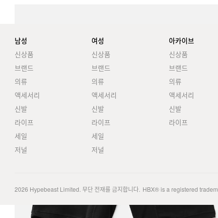
남성
여성
아카이브
신상품
신상품
신상품
브랜드
브랜드
브랜드
의류
의류
의류
액세서리
액세서리
액세서리
신발
신발
신발
라이프
라이프
라이프
세일
세일
저널
저널
2026
Hypebeast Limited
. 무단 전재를 금지합니다.
HBX® is a registered trade