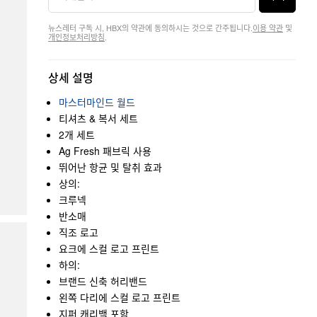
뉴스레터 구독 시, HBX의 약관에 동의하시는 것으로 간주됩니다.
이용 약관
및
개인정보처리방침
.
상세 설명
마스터마인드 월드
티셔츠 & 복서 세트
2개 세트
Ag Fresh 패브릭 사용
뛰어난 항균 및 탈취 효과
상의:
크루넥
반소매
직조 로고
요크에 스컬 로고 프린트
하의:
브랜드 신축 허리밴드
왼쪽 다리에 스컬 로고 프린트
지퍼 캐리백 포함