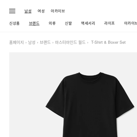
남성
여성
아카이브
신상품
브랜드
의류
신발
액세서리
라이프
아카이
홈페이지
남성
브랜드
마스터마인드 월드
T-Shirt & Boxer Set