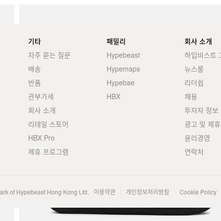
기타
패밀리
회사 소개
자주 묻는 질문
Hypebeast
하입비스트 
배송
Hypemaps
뉴스룸
반품
Hypebae
리더쉽
관부가세
HBX
채용
회사 소개
투자자 정보
리테일 스토어
광고 및 제휴
HBX Pro
윤리경영
제휴 프로그램
연락처
mark of Hypebeast Hong Kong Ltd.
이용약관
개인정보처리방침
Cookie Policy