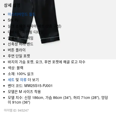
상세 설명
마스터마인드 월드
Silk PJ
실크 소재의 파자마 세트 (2종 구성)
대비되는 파이핑 디테일
앞부분 버튼 여밈
신축성 허리 밴드
버튼 플라이
후면 단일 포켓
바지의 가슴 포켓, 요크, 후면 포켓에 해골 로고 자수
색상: 블랙
소재: 100% 실크
세트
및
의류
더 보기
벤더 코드: MW25S15-PJ001
모델은 M 사이즈 착용
모델 치수: 신장 186cm, 가슴 86cm (34"), 허리 71cm (28"), 엉덩
이 91cm (36")
아이템 ID: 945247