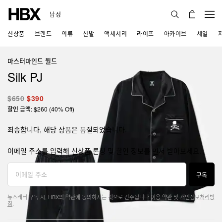
남성
신상품
브랜드
의류
신발
액세서리
라이프
아카이브
세일
마스터마인드 월드
Silk PJ
$650
$390
할인 금액: $260 (40% Off)
죄송합니다, 해당 상품은 품절되었습니다.
이메일 주소를 입력해 신상품 론칭 및 할인 정보를 먼저 받아보세요.
구독
뉴스레터 구독 시, HBX의 약관에 동의하시는 것으로 간주됩니다.
이용 약관
및
개인정보처리방
침
.