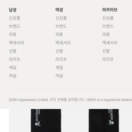
남성
여성
아카이브
신상품
신상품
신상품
브랜드
브랜드
브랜드
의류
의류
의류
액세서리
액세서리
액세서리
신발
신발
신발
라이프
라이프
라이프
세일
세일
저널
저널
2026
Hypebeast Limited
. 무단 전재를 금지합니다.
HBX® is a registered trade