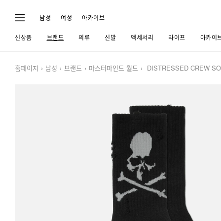
남성
여성
아카이브
신상품
브랜드
의류
신발
액세서리
라이프
아카이
홈페이지
남성
브랜드
마스터마인드 월드
DISTRESSED CREW S