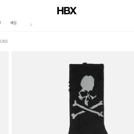
브
세일
저널
OCKS