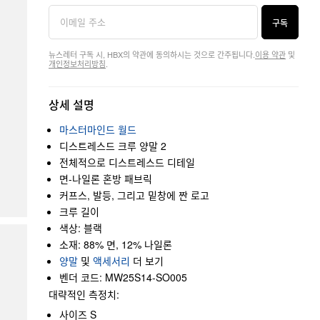
구독
뉴스레터 구독 시, HBX의 약관에 동의하시는 것으로 간주됩니다.
이용 약관
및
개인정보처리방침
.
상세 설명
마스터마인드 월드
디스트레스드 크루 양말 2
전체적으로 디스트레스드 디테일
면-나일론 혼방 패브릭
커프스, 발등, 그리고 밑창에 짠 로고
크루 길이
색상: 블랙
소재: 88% 면, 12% 나일론
양말
및
액세서리
더 보기
벤더 코드: MW25S14-SO005
대략적인 측정치:
사이즈 S