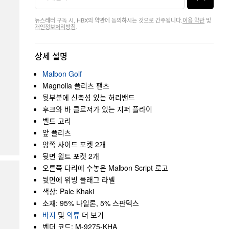
뉴스레터 구독 시, HBX의 약관에 동의하시는 것으로 간주됩니다.
이용 약관
및
개인정보처리방침
.
상세 설명
Malbon Golf
Magnolia 플리츠 팬츠
뒷부분에 신축성 있는 허리밴드
후크와 바 클로저가 있는 지퍼 플라이
벨트 고리
앞 플리츠
양쪽 사이드 포켓 2개
뒷면 윌트 포켓 2개
오른쪽 다리에 수놓은 Malbon Script 로고
뒷면에 위빙 플래그 라벨
색상: Pale Khaki
소재: 95% 나일론, 5% 스판덱스
바지
및
의류
더 보기
벤더 코드: M-9275-KHA