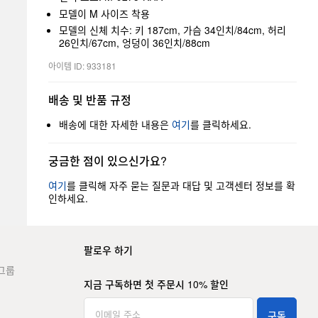
모델이 M 사이즈 착용
모델의 신체 치수: 키 187cm, 가슴 34인치/84cm, 허리
26인치/67cm, 엉덩이 36인치/88cm
아이템 ID: 933181
배송 및 반품 규정
배송에 대한 자세한 내용은
여기
를 클릭하세요.
궁금한 점이 있으신가요?
여기
를 클릭해 자주 묻는 질문과 대답 및 고객센터 정보를 확
인하세요.
팔로우 하기
그룹
지금 구독하면 첫 주문시 10% 할인
구독