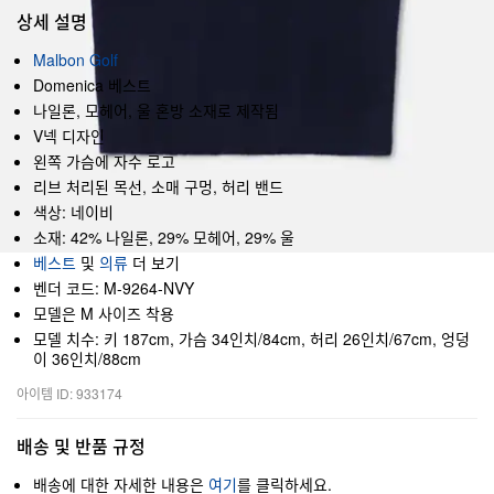
상세 설명
Malbon Golf
Domenica 베스트
나일론, 모헤어, 울 혼방 소재로 제작됨
V넥 디자인
왼쪽 가슴에 자수 로고
리브 처리된 목선, 소매 구멍, 허리 밴드
색상: 네이비
소재: 42% 나일론, 29% 모헤어, 29% 울
베스트
및
의류
더 보기
벤더 코드: M-9264-NVY
모델은 M 사이즈 착용
모델 치수: 키 187cm, 가슴 34인치/84cm, 허리 26인치/67cm, 엉덩
이 36인치/88cm
아이템 ID: 933174
배송 및 반품 규정
배송에 대한 자세한 내용은
여기
를 클릭하세요.