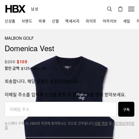
남성
신상품
브랜드
의류
신발
액세서리
라이프
아카이브
세일
MALBON GOLF
Domenica Vest
$230
$105
할인 금액: $125 (54% Off)
죄송합니다, 해당 상품은 품절되었습니다.
이메일 주소를 입력해 신상품 론칭 및 할인 정보를 먼저 받아보세요.
구독
뉴스레터 구독 시, HBX의 약관에 동의하시는 것으로 간주됩니다.
이용 약관
및
개인정보처리방
침
.