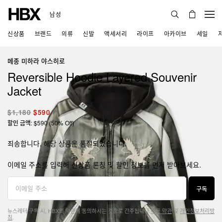
남성
신상품
브랜드
의류
신발
액세서리
라이프
아카이브
세일
메종 미하라 야스히로
Reversible Hoodie Layered Souvenir
Jacket
$1,180
$590
할인 금액: $590 (50% Off)
죄송합니다, 해당 상품은 품절되었습니다.
이메일 주소를 입력해 신상품 론칭 및 할인 정보를 먼저 받아보세요.
구독
뉴스레터 구독 시, HBX의 약관에 동의하시는 것으로 간주됩니다.
이용 약관
및
개인정보처리방
침
.