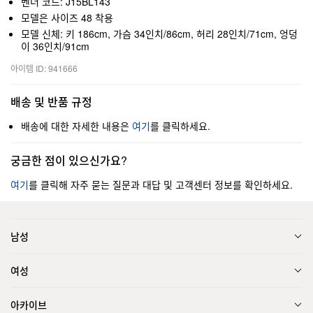
벤더 코드: J15BL143
모델은 사이즈 48 착용
모델 신체: 키 186cm, 가슴 34인치/86cm, 허리 28인치/71cm, 엉덩
이 36인치/91cm
아이템 ID: 941666
배송 및 반품 규정
배송에 대한 자세한 내용은
여기
를 클릭하세요.
궁금한 점이 있으신가요?
여기
를 클릭해 자주 묻는 질문과 대답 및 고객센터 정보를 확인하세요.
남성
여성
아카이브