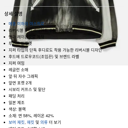
상세 설명
메종 미하라 야스히로
리버시블 후디 레이어드 수비니어 재킷
면과 레이온으로 제작
루즈한 실루엣
지퍼 타입의 단독 후디로도 착용 가능한 리버시블 디자인
후드에 드로우코드(조임끈) 및 브랜드 라벨
지퍼 여밈
레글런 소매
앞·뒤 자수 그래픽
앞면 포켓 2개
시보리 커프스 및 밑단
패딩 처리
일본 제조
색상: 블랙
소재: 면 58%, 레이온 42%
보머 재킷
,
재킷
및
의류
더 보기