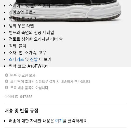
스웨이드 및 캔버스 어퍼
레이스업 클로저
독특한 토 스티칭
텅의 우븐 라벨
뱀프와 측면의 천공 디테일
점토로 성형한 오리지널 러버 솔
컬러: 블랙
소재: 면, 소가죽, 고무
스니커즈
및
신발
더 보기
벤더 코드: A16FW701
반품 및 교환 불가
크기/무게 초과된 상품으로 결제 시 배송비가 추가됩니다.
무료 배송 품목이 아닙니다.
아이템 ID: 947855
배송 및 반품 규정
배송에 대한 자세한 내용은
여기
를 클릭하세요.