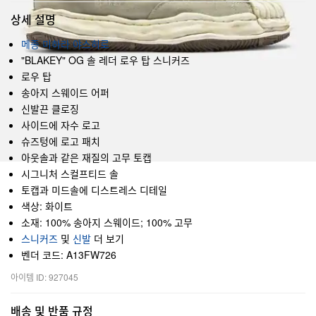
상세 설명
메종 미하라 야스히로
"BLAKEY" OG 솔 레더 로우 탑 스니커즈
로우 탑
송아지 스웨이드 어퍼
신발끈 클로징
사이드에 자수 로고
슈즈텅에 로고 패치
아웃솔과 같은 재질의 고무 토캡
시그니처 스컬프티드 솔
토캡과 미드솔에 디스트레스 디테일
색상: 화이트
소재: 100% 송아지 스웨이드; 100% 고무
스니커즈
및
신발
더 보기
벤더 코드: A13FW726
아이템 ID: 927045
배송 및 반품 규정