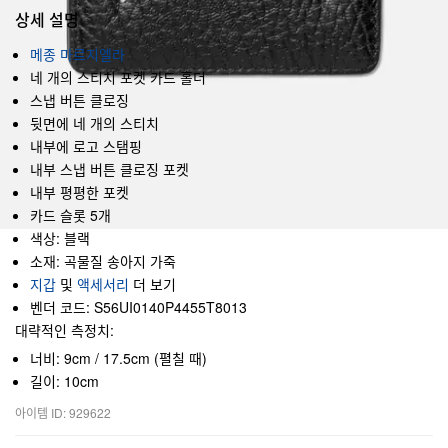
상세 설명
메종 마르지엘라
네 개의 스티치 포켓 카드 홀더
스냅 버튼 클로징
뒷면에 네 개의 스티치
내부에 로고 스탬핑
내부 스냅 버튼 클로징 포켓
내부 평평한 포켓
카드 슬롯 5개
색상: 블랙
소재: 곡물질 송아지 가죽
지갑
및
액세서리
더 보기
벤더 코드: S56UI0140P4455T8013
대략적인 측정치:
너비: 9cm / 17.5cm (펼칠 때)
길이: 10cm
아이템 ID: 929622