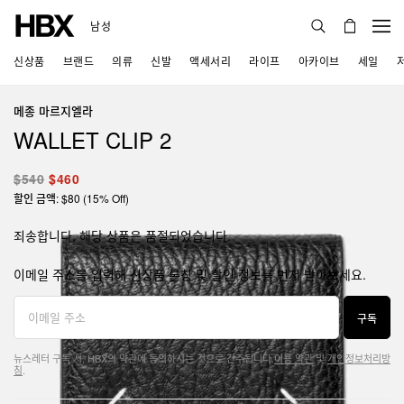
남성
신상품
브랜드
의류
신발
액세서리
라이프
아카이브
세일
메종 마르지엘라
WALLET CLIP 2
$540
$460
할인 금액: $80 (15% Off)
죄송합니다, 해당 상품은 품절되었습니다.
이메일 주소를 입력해 신상품 론칭 및 할인 정보를 먼저 받아보세요.
구독
뉴스레터 구독 시, HBX의 약관에 동의하시는 것으로 간주됩니다.
이용 약관
및
개인정보처리방
침
.