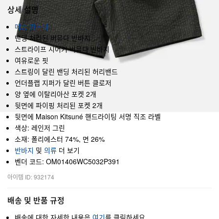
상세 설명
메종 키츠네
밴딩 처리된 버뮤다 반바지
스트라이프 시어커 버뮤다 반바지
여유로운 핏
스트링이 달린 밴딩 처리된 허리밴드
언더플랩 지퍼가 달린 버튼 클로저
양 옆에 이탈리아산 포켓 2개
뒷면에 파이핑 처리된 포켓 2개
뒷면에 Maison Kitsuné 핸드라이팅 서명 직조 라벨
색상: 레인저 그린
소재: 폴리에스터 74%, 면 26%
반바지
및
의류
더 보기
벤더 코드: OM01406WC5032P391
아이템 ID: 932174
배송 및 반품 규정
배송에 대한 자세한 내용은
여기
를 클릭하세요.