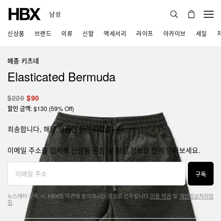
남성
신상품
브랜드
의류
신발
액세서리
라이프
아카이브
세일
메종 키츠네
Elasticated Bermuda
$220
$90
할인 금액: $130 (59% Off)
죄송합니다, 해당 상품은 품절되었습니다.
이메일 주소를 입력해 신상품 론칭 및 할인 정보를 먼저 받아보세요.
구독
뉴스레터 구독 시, HBX의 약관에 동의하시는 것으로 간주됩니다.
이용 약관
및
개인정보처리방
침
.