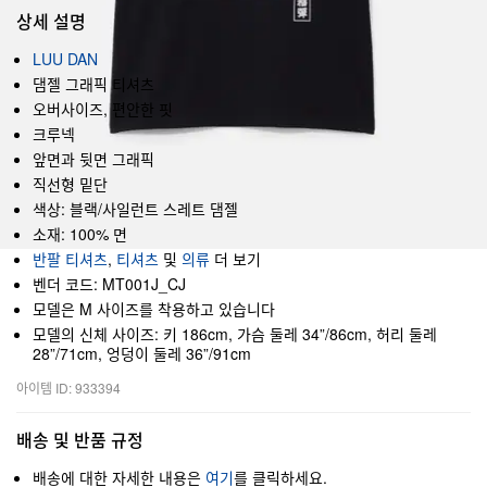
상세 설명
LUU DAN
댐젤 그래픽 티셔츠
오버사이즈, 편안한 핏
크루넥
앞면과 뒷면 그래픽
직선형 밑단
색상: 블랙/사일런트 스레트 댐젤
소재: 100% 면
반팔 티셔츠
,
티셔츠
및
의류
더 보기
벤더 코드: MT001J_CJ
모델은 M 사이즈를 착용하고 있습니다
모델의 신체 사이즈: 키 186cm, 가슴 둘레 34”/86cm, 허리 둘레
28”/71cm, 엉덩이 둘레 36”/91cm
아이템 ID: 933394
배송 및 반품 규정
배송에 대한 자세한 내용은
여기
를 클릭하세요.