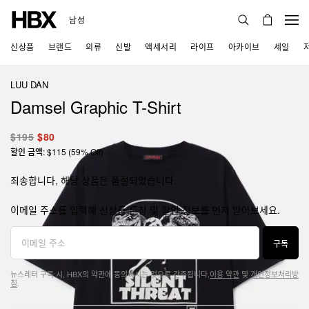
남성
신상품
브랜드
의류
신발
액세서리
라이프
아카이브
세일
LUU DAN
Damsel Graphic T-Shirt
$195
$80
할인 금액: $115 (59% Off)
죄송합니다, 해당 상품은 품절되었습니다.
이메일 주소를 입력해 신상품 론칭 및 할인 정보를 먼저 받아보세요.
구독
뉴스레터 구독 시, HBX의 약관에 동의하시는 것으로 간주됩니다.
이용 약관
및
개인정보처리방
침
.