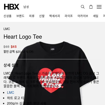
남성
신상품
브랜드
의류
신발
액세서리
라이프
아카이브
세일
LMC
Heart Logo Tee
$65
$45
할인 금액: $20 (31% Off)
상세 설명
LMC의 Heart Logo Tee는 가슴의 브랜딩과 뒷면의 LMC OG 콤보 그
래픽으로 브랜드 특유의 그래픽 중심 스트리트웨어 감성을 담아냈습니
다. 코튼 소재에 립 크루넥으로 완성했으며, 매일 편하게 활용하기 좋은
깔끔한 블랙 스트리트웨어 에센셜입니다.
LMC
하트 로고 티
200g/m 싱글 코튼 원단 사용