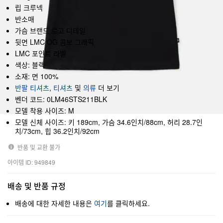
립 크루넥
반소매
가슴 브랜드 로고 디테일
뒷면 LMC OG 콤보 그래픽
LMC 포인트 라벨
색상: 블랙
소재: 면 100%
반팔 티셔츠
,
티셔츠
및
의류
더 보기
벤더 코드: 0LM46STS211BLK
모델 착용 사이즈: M
모델 신체 사이즈: 키 189cm, 가슴 34.6인치/88cm, 허리 28.7인
치/73cm, 힙 36.2인치/92cm
반품 및 교환 불가
아이템 ID: 949849
배송 및 반품 규정
배송에 대한 자세한 내용은
여기
를 클릭하세요.