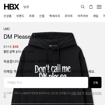
남성
신상품
브랜드
의류
신발
액세서리
라이프
아카이브
세일
LMC
DM Please Hoodie
$115
$45
할인 금액: $70 (61% Off)
죄송합니다, 해당 상품은 품절되었습니다.
이메일 주소를 입력해 신상품 론칭 및 할인 정보를 먼저 받아보세요.
구독
뉴스레터 구독 시, HBX의 약관에 동의하시는 것으로 간주됩니다.
이용 약관
및
개인정보처리방
침
.