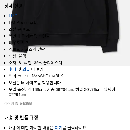
상세 설명
LMC
DM Please 후디
조절 끈 후드
앞면에 큰 레터링 프린트
파우치 포켓
리브드 커프스와 밑단
색상: 블랙
소재: 61% 면, 39% 폴리에스터
후디
및
의류
더 보기
벤더 코드: 0LM45SHD104BLK
모델은 M 사이즈를 착용합니다.
모델 측정: 키 188cm, 가슴 38”/96cm, 허리 30”/78cm, 엉덩이
37”/94cm
아이템 ID: 940586
배송 및 반품 규정
배송에 대한 자세한 내용은
여기
를 클릭하세요.