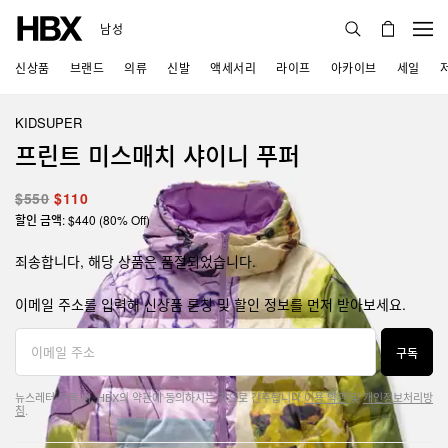
남성
신상품
브랜드
의류
신발
액세서리
라이프
아카이브
세일
KIDSUPER
프린트 미스매치 샤이니 푸퍼
$550
$110
할인 금액: $440 (80% Off)
죄송합니다, 해당 상품은 품절되었습니다.
이메일 주소를 입력해 신상품 론칭 및 할인 정보를 먼저 받아보세요.
구독
뉴스레터 구독 시, HBX의 약관에 동의하시는 것으로 간주됩니다.
이용 약관
및
개인정보처리방
침
.