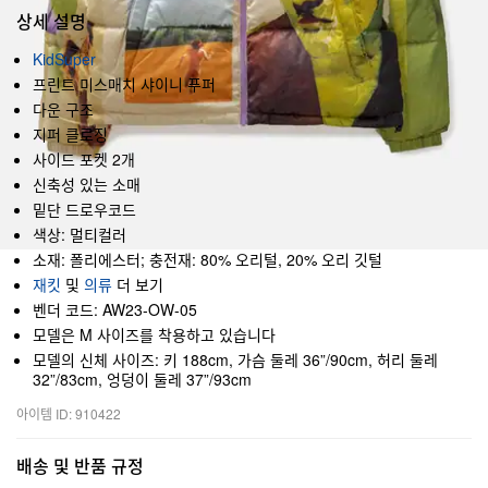
상세 설명
KidSuper
프린트 미스매치 샤이니 푸퍼
다운 구조
지퍼 클로징
사이드 포켓 2개
신축성 있는 소매
밑단 드로우코드
색상: 멀티컬러
소재: 폴리에스터; 충전재: 80% 오리털, 20% 오리 깃털
재킷
및
의류
더 보기
벤더 코드: AW23-OW-05
모델은 M 사이즈를 착용하고 있습니다
모델의 신체 사이즈: 키 188cm, 가슴 둘레 36”/90cm, 허리 둘레
32”/83cm, 엉덩이 둘레 37”/93cm
아이템 ID: 910422
배송 및 반품 규정