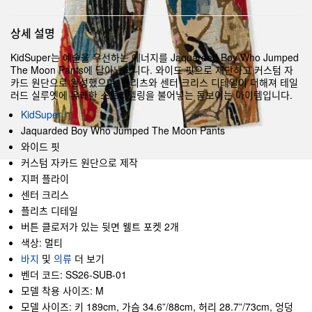
상세 설명
KidSuper는 예술을 우선하는 에너지를 Jaquarded Boy Who Jumped
The Moon Pants에 담아냈습니다. 와이드 핏으로 재단하고 커스텀 자
카드 원단으로 완성했으며, 플리츠와 센터 크리스 디테일이 더해져 테일
러드 실루엣에 유쾌한 스토리텔링을 불어넣는 돋보이는 아이템입니다.
KidSuper
Jaquarded Boy Who Jumped The Moon Pants
와이드 핏
커스텀 자카드 원단으로 제작
지퍼 플라이
센터 크리스
플리츠 디테일
버튼 클로저가 있는 뒷면 웰트 포켓 2개
색상: 멀티
바지
및
의류
더 보기
벤더 코드: SS26-SUB-01
모델 착용 사이즈: M
모델 사이즈: 키 189cm, 가슴 34.6”/88cm, 허리 28.7”/73cm, 엉덩