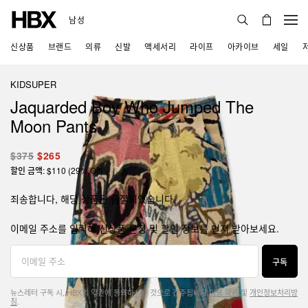
남성
신상품
브랜드
의류
신발
액세서리
라이프
아카이브
세일
KIDSUPER
Jaquarded Boy Who Jumped The
Moon Pants
$375
$265
할인 금액: $110 (29% Off)
죄송합니다, 해당 상품은 품절되었습니다.
이메일 주소를 입력해 신상품 론칭 및 할인 정보를 먼저 받아보세요.
구독
뉴스레터 구독 시, HBX의 약관에 동의하시는 것으로 간주됩니다.
이용 약관
및
개인정보처리방
침
.