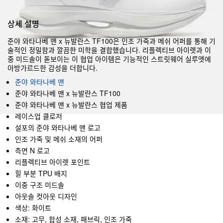
상세 설명
준야 와타나베 맨 x 뉴발란스 TF100은 인조 가죽과 메쉬 어퍼를 통해 기
술적인 정밀함과 깔끔한 미학을 결합했습니다. 리플렉티브 아이렛과 이
중 미드솔이 돋보이는 이 협업 아이템은 기능적인 스트릿웨어 실루엣에
아방가르드한 감성을 더합니다.
준야 와타나베 맨
준야 와타나베 맨 x 뉴발란스 TF100
준야 와타나베 맨 x 뉴발란스 협업 제품
레이스업 클로저
설포의 준야 와타나베 맨 로고
인조 가죽 및 메쉬 소재의 어퍼
측면 N 로고
리플렉티브 아이렛 포인트
힐 부분 TPU 배지
이중 구조 미드솔
아웃솔 컷아웃 디자인
색상: 화이트
소재: 고무, 합성 소재, 패브릭, 인조 가죽