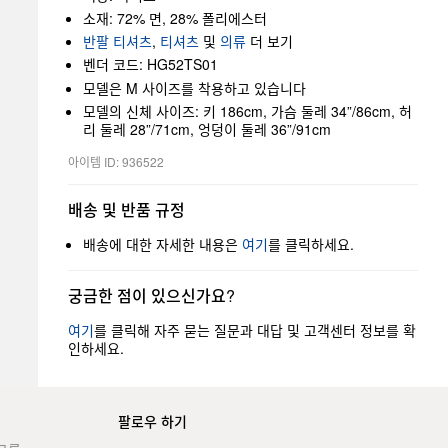
소재: 72% 면, 28% 폴리에스터
반팔 티셔츠
,
티셔츠
및
의류
더 보기
벤더 코드: HG52TS01
모델은 M 사이즈를 착용하고 있습니다
모델의 신체 사이즈: 키 186cm, 가슴 둘레 34”/86cm, 허
리 둘레 28”/71cm, 엉덩이 둘레 36”/91cm
아이템 ID: 936522
배송 및 반품 규정
배송에 대한 자세한 내용은
여기
를 클릭하세요.
궁금한 점이 있으신가요?
여기
를 클릭해 자주 묻는 질문과 대답 및 고객센터 정보를 확
인하세요.
팔로우 하기