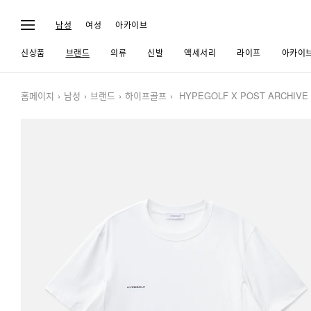
남성
여성
아카이브
신상품
브랜드
의류
신발
액세서리
라이프
아카이
홈페이지
남성
브랜드
하이프골프
HYPEGOLF X POST ARCHIVE FA